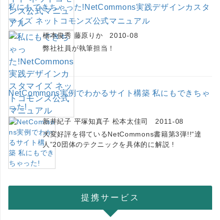
私にもできちゃった!NetCommons実践デザインカスタ
マイズ ネットコモンズ公式マニュアル
橋本俊秀 藤原りか 2010-08
弊社社員が執筆担当！
NetCommons実例でわかるサイト構築 私にもできちゃ
った!
新井紀子 平塚知真子 松本太佳司 2011-08
大変好評を得ているNetCommons書籍第3弾!!“達
人”20団体のテクニックを具体的に解説 !
提携サービス