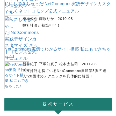
私にもできちゃった!NetCommons実践デザインカスタ
マイズ ネットコモンズ公式マニュアル
橋本俊秀 藤原りか 2010-08
弊社社員が執筆担当！
NetCommons実例でわかるサイト構築 私にもできちゃ
った!
新井紀子 平塚知真子 松本太佳司 2011-08
大変好評を得ているNetCommons書籍第3弾!!“達
人”20団体のテクニックを具体的に解説 !
提携サービス