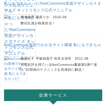
私にもできちゃった!NetCommons実践デザインカスタ
マイズ ネットコモンズ公式マニュアル
橋本俊秀 藤原りか 2010-08
弊社社員が執筆担当！
NetCommons実例でわかるサイト構築 私にもできちゃ
った!
新井紀子 平塚知真子 松本太佳司 2011-08
大変好評を得ているNetCommons書籍第3弾!!“達
人”20団体のテクニックを具体的に解説 !
提携サービス