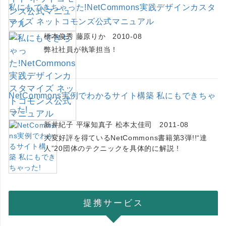
私にもできちゃった!NetCommons実践デザインカスタ
マイズ ネットコモンズ公式マニュアル
橋本俊秀 藤原りか 2010-08
弊社社員が執筆担当！
NetCommons実例でわかるサイト構築 私にもできちゃ
った!
新井紀子 平塚知真子 松本太佳司 2011-08
大変好評を得ているNetCommons書籍第3弾!!“達
人”20団体のテクニックを具体的に解説 !
提携サービス