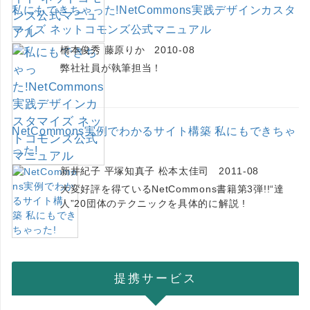
私にもできちゃった!NetCommons実践デザインカスタ
マイズ ネットコモンズ公式マニュアル
橋本俊秀 藤原りか 2010-08
弊社社員が執筆担当！
NetCommons実例でわかるサイト構築 私にもできちゃ
った!
新井紀子 平塚知真子 松本太佳司 2011-08
大変好評を得ているNetCommons書籍第3弾!!“達
人”20団体のテクニックを具体的に解説 !
提携サービス