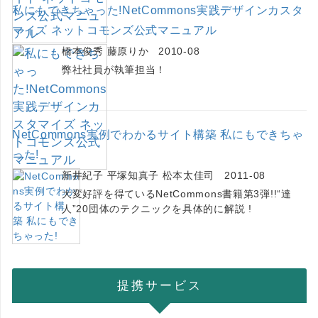
私にもできちゃった!NetCommons実践デザインカスタ
マイズ ネットコモンズ公式マニュアル
橋本俊秀 藤原りか 2010-08
弊社社員が執筆担当！
NetCommons実例でわかるサイト構築 私にもできちゃ
った!
新井紀子 平塚知真子 松本太佳司 2011-08
大変好評を得ているNetCommons書籍第3弾!!“達
人”20団体のテクニックを具体的に解説 !
提携サービス