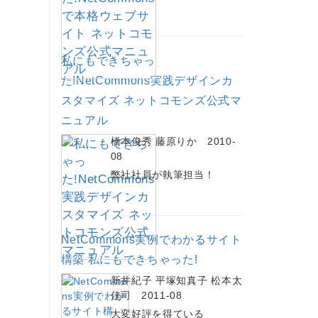
私にもできちゃっ
た!NetCommons実践デザインカ
スタマイズ ネットコモンズ公式マ
ニュアル
橋本俊秀 藤原りか 2010-
08
弊社社員が執筆担当！
NetCommons実例でわかるサイト
構築 私にもできちゃった!
新井紀子 平塚知真子 松本太
佳司 2011-08
大変好評を得ている