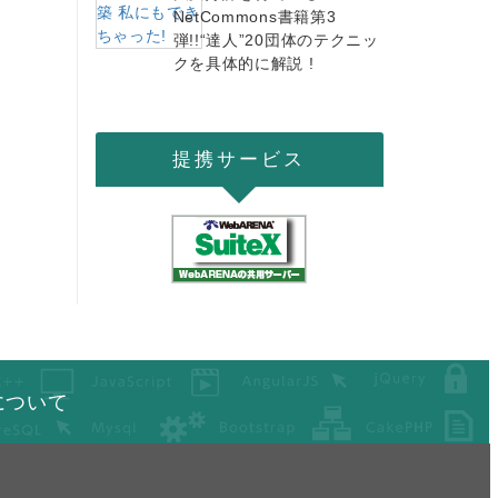
NetCommons書籍第3
弾!!“達人”20団体のテクニッ
クを具体的に解説 !
提携サービス
について