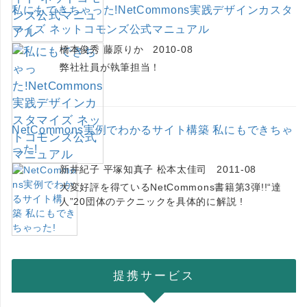
私にもできちゃった!NetCommons実践デザインカスタ
マイズ ネットコモンズ公式マニュアル
橋本俊秀 藤原りか 2010-08
弊社社員が執筆担当！
NetCommons実例でわかるサイト構築 私にもできちゃ
った!
新井紀子 平塚知真子 松本太佳司 2011-08
大変好評を得ているNetCommons書籍第3弾!!“達
人”20団体のテクニックを具体的に解説 !
提携サービス