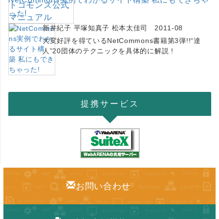
った!
新井紀子 平塚知真子 松本太佳司 2011-08
大変好評を得ているNetCommons書籍第3弾!!“達
人”20団体のテクニックを具体的に解説 !
提携サービス
お問い合わせ