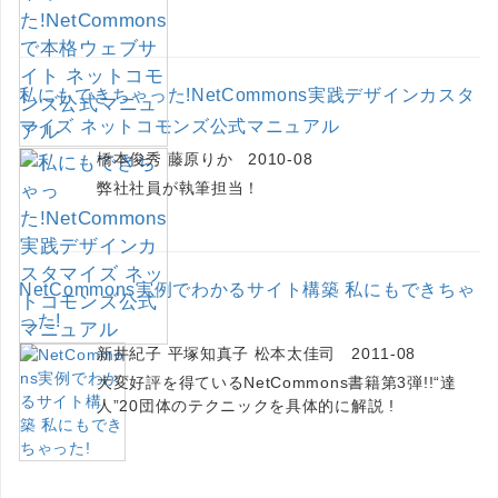
私にもできちゃった!NetCommons実践デザインカスタ
マイズ ネットコモンズ公式マニュアル
橋本俊秀 藤原りか 2010-08
弊社社員が執筆担当！
NetCommons実例でわかるサイト構築 私にもできちゃ
った!
新井紀子 平塚知真子 松本太佳司 2011-08
大変好評を得ているNetCommons書籍第3弾!!“達
人”20団体のテクニックを具体的に解説 !