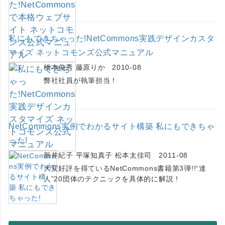
私にもできちゃった!NetCommons実践デザインカスタ
マイズ ネットコモンズ公式マニュアル
橋本俊秀 藤原りか 2010-08
弊社社員が執筆担当！
NetCommons実例でわかるサイト構築 私にもできちゃ
った!
新井紀子 平塚知真子 松本太佳司 2011-08
大変好評を得ているNetCommons書籍第3弾!!“達
人”20団体のテクニックを具体的に解説 !