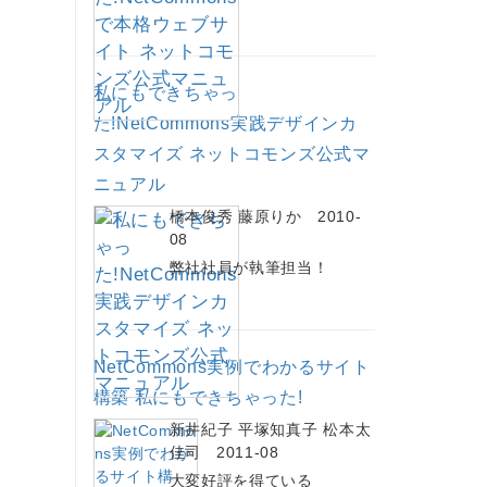
私にもできちゃっ
た!NetCommons実践デザインカ
スタマイズ ネットコモンズ公式マ
ニュアル
橋本俊秀 藤原りか 2010-
08
弊社社員が執筆担当！
NetCommons実例でわかるサイト
構築 私にもできちゃった!
新井紀子 平塚知真子 松本太
佳司 2011-08
大変好評を得ている