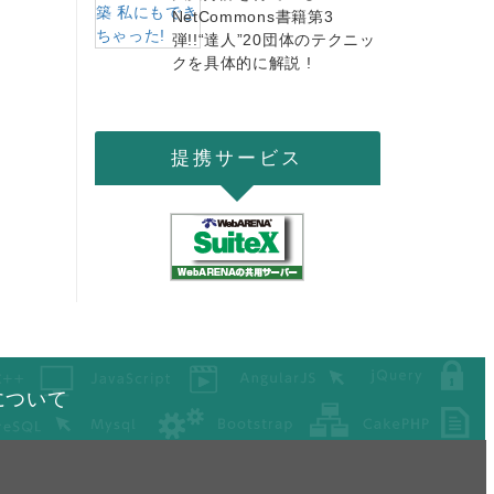
NetCommons書籍第3
弾!!“達人”20団体のテクニッ
クを具体的に解説 !
提携サービス
について