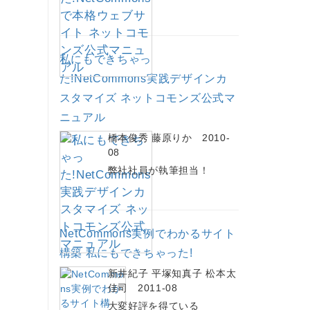
私にもできちゃっ
た!NetCommons実践デザインカ
スタマイズ ネットコモンズ公式マ
ニュアル
橋本俊秀 藤原りか 2010-
08
弊社社員が執筆担当！
NetCommons実例でわかるサイト
構築 私にもできちゃった!
新井紀子 平塚知真子 松本太
佳司 2011-08
大変好評を得ている