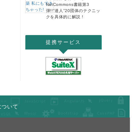
NetCommons書籍第3
弾!!“達人”20団体のテクニッ
クを具体的に解説 !
提携サービス
について