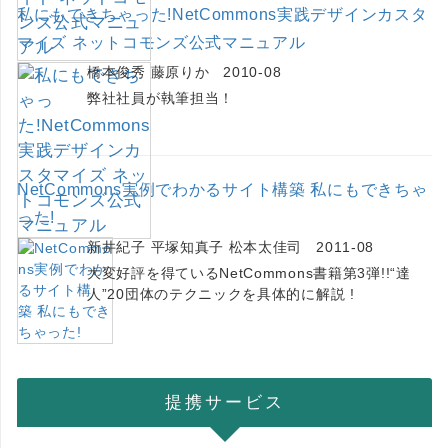
私にもできちゃった!NetCommons実践デザインカスタ
マイズ ネットコモンズ公式マニュアル
橋本俊秀 藤原りか 2010-08
弊社社員が執筆担当！
NetCommons実例でわかるサイト構築 私にもできちゃ
った!
新井紀子 平塚知真子 松本太佳司 2011-08
大変好評を得ているNetCommons書籍第3弾!!“達
人”20団体のテクニックを具体的に解説 !
提携サービス