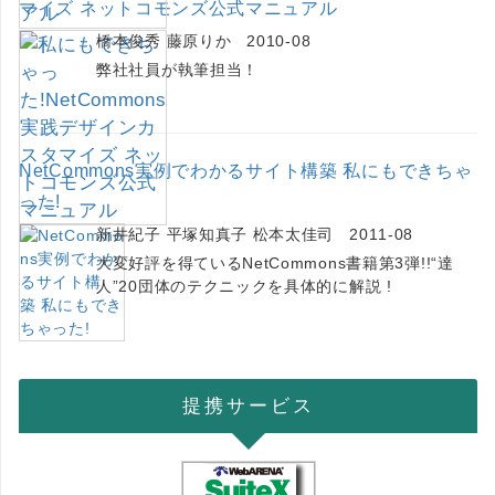
マイズ ネットコモンズ公式マニュアル
橋本俊秀 藤原りか 2010-08
弊社社員が執筆担当！
NetCommons実例でわかるサイト構築 私にもできちゃ
った!
新井紀子 平塚知真子 松本太佳司 2011-08
大変好評を得ているNetCommons書籍第3弾!!“達
人”20団体のテクニックを具体的に解説 !
提携サービス